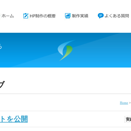
る
。
ブ
Home
トを公開
実