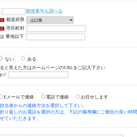
〒
郵便番号を調べる
都道府県
須
市区町村
須
番地以下
意
ない
ある
ると答えた方はホームページのURLをご記入下さい
tp://
Eメールで連絡
電話で連絡
お任せします
担当者からの連絡方法を選択して下さい。
折り返しのお電話を選択の方は、下記の備考欄にご都合の良い時
せていただきます。