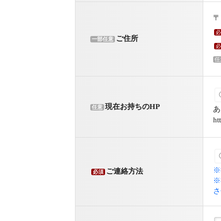
必
ご住所
一部任意
必
任
現在お持ちのHP
あ
任意
ht
※
ご連絡方法
必須
※
さ