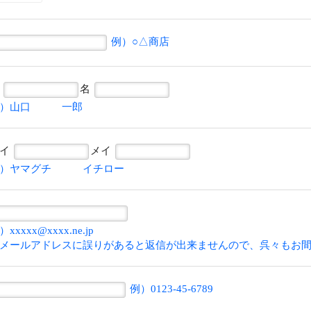
例）○△商店
姓
名
例）山口 一郎
セイ
メイ
例）ヤマグチ イチロー
）xxxxx@xxxx.ne.jp
メールアドレスに誤りがあると返信が出来ませんので、呉々もお
例）0123-45-6789