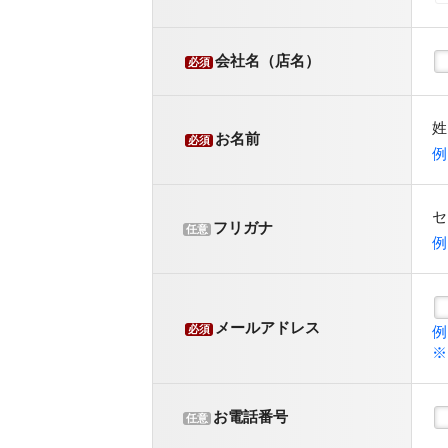
会社名（店名）
必須
お名前
必須
フリガナ
任意
メールアドレス
例
必須
※
お電話番号
任意