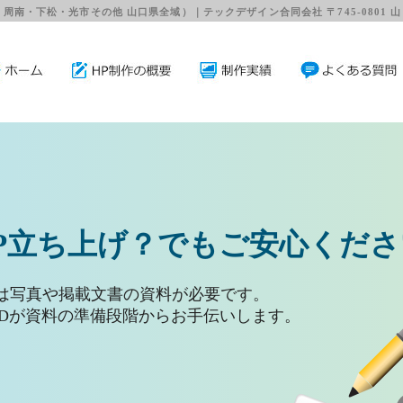
・光市その他 山口県全域）｜テックデザイン合同会社 〒745-0801 山口県周南市久米
ログCMSが
標準装備
プロに、
新は
自分自身で。