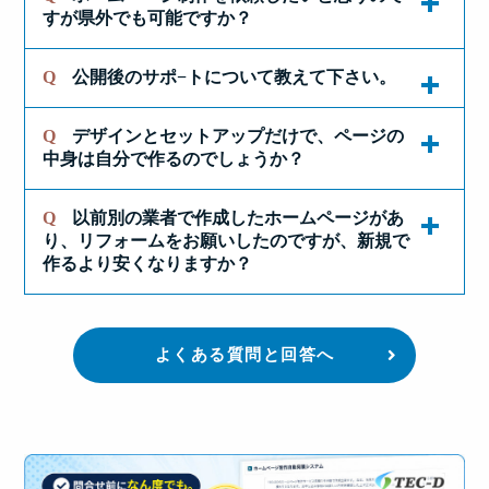
だわってホームページ制作事業を進めて来まし
すが県外でも可能ですか？
テックデザインのホームページ作成サービスで
中堅〜大手の制作会社さんのように、担当営業や
申し込む前にたくさん資料を用意しておかない
た。
完成形を確認していただき、気になる点や情報と
は、ホームページをしっかりと活用していただ
デザイナー・コピーライター・HTMLコーダー
と！
して間違っている箇所などを修正したのちに公開
き、成果を出していただきたいという思いから、
Q
公開後のサポ−トについて教えて下さい。
(WEBオペレータ)・プログラマーといった担当分
ご安心ください。
テックデザインでお作りするホームページのすべ
という流れになります。
ホームページ制作の基本プランの中に予めこの標
けをして業務を行なっている訳ではありません。
とか、
てのプランには、この2026年8月時点で最新のＣＭ
Eメールやお電話でやりとり出来る環境さえあれ
準ＳＥＯ対策を組み込んでおります。
Q
デザインとセットアップだけで、ページの
Ｓ更新システムがあらかじめ組み込まれていま
ホームページを立ち上げること自体は『初めの一
公開前でしたら、ページの写真や文章の変更も可
ば大丈夫です。
ページの構成を自分で考えておかないと！
中身は自分で作るのでしょうか？
す。
歩』にすぎません。
よくホームページを開くと
能ですので、遠慮なく申し付けください。
ひとつの案件に対して『
企画・デザイン』から
『何年も更新した気配を感じられないサイト』を
とか身構えて、なかなか一歩を踏み出せない方も
ご希望に応じて、競争力の激しいキーワード
『HTMLコーディング』、『文章作成（コピーラ
そして、さらに現在も進化し続けています。
また、公開後１ヶ月以内でれば、小さな修正を無
Q
以前別の業者で作成したホームページがあ
よく見かけませんか？
他社のサービスでは、ホームページ上で表示する
実際、テックデザインのホームページ作成サービ
いらっしゃるようです。
（『ビッグキーワード』とも言います）での上位
イティング）』、『ウェブシステムプログラミン
り、リフォームをお願いしたのですが、新規で
償で行っておりますので、どうぞご安心くださ
テックデザインでは、そういったホームページを
テキスト原稿や写真素材などを、お客様側で準備
スでも、周南市・下松市・光市・防府市など山口
表示を狙ったSEO対策を有償で承ることももちろ
実際テックデザインでウェブ制作をご依頼いただ
グ』まで、もちろん『打合せや見積り算出』も含
作るより安くなりますか？
い。
『仮死状態のサイト』と呼んでいます。
することが前提となっている事が多いようです
県内に限らず、西は九州から東は関東エリアま
ん可能ですので、どうぞご安心ください。
いた多くのクライアント様が、日々、ご自身でオ
めて、そのすべての作業を幅広い知識と技術を持
でも、どうか、ご安心ください。
が、
で、全国からのお問合せやご発注をいただくケー
フィスやお店から世界に向けて情報を発信してい
った、経験豊富な一人の担当者が行なっており
、
内容によってはお打合せにかける手間が少なくな
スが増えて来ました。
らっしゃいます。
実際に制作にかかる時間や難易度などから価格を
なぜかというと、『プル型広告（お客様側が自ら
当社では取材を元に原稿作成から代行させていた
ったり、流用できる素材などがある場合はかなり
よくある質問と回答へ
テックデザインのホームページ作成サービスで
設定しているため内容の充実度の割に他社と比較
探して来られる形式の広告）』の分類に属するホ
だいております（もちろんお客様側で原稿を用意
お安く作成できることもございますが、ケースに
その多くのご担当者さまが、Eメールのやりとり
は、パンフや資料がまったくない状態でも、これ
してもお安い金額となっております。
ームページで、
されても問題有りません）。
いつ頃書かれたかも分からないよ
現在では通信手段の発達によって、情報のやり取
よっては、一から作りなおさなければお客様のご
が出来る程度のパソコンスキルで運営を始めまし
までたくさんのホームページを制作してきまし
うな情報を本気で読んでいただけるはずがない
りに制約が少なく、特にWEB上で公開するHPで
要望に達せない場合も多く、一概にお答え出来な
た。
た。
し、成果に結びつく確立も当然下がる
と考えるか
は、Eメールやお電話だけのやり取りで解決でき
いのが現実です。
ぜひ、貴方も『ホームページで世界に向けて情報
また、特殊なホームページでない限り、ウェブデ
らです。
るようになりましたので、県内外を問わずどうぞ