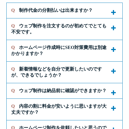
Q
制作代金の分割払いは出来ますか？
Q
ウェブ制作を注文するのが初めてでとても
個人事業者様のみになりますが、金利０％でご利
不安です。
用可能なTEC-Dローン払いがご利用いただけま
す。
Q
ホームページ作成時にSEO対策費用は別途
ホームページの立ち上げに限らず、新しいことを
下記の分割払いシミュレーションで、支払い計画
かかりますか？
始める時って、
をご確認いただけますのでどうぞご利用下さい。
不安のせいで、いろいろマイナス面を考えてしま
Q
新着情報などを自分で更新したいのです
ホームページを事業に活用するには、
https://www.tec-d.com/price/loan/
いがちですよね。
が、できるでしょうか？
『適切なキーワードで検索エンジンの上位に表示
※分割支払いサービスは、TEC-D独自規定による
テックデザインにホームページ作成サービスをご
される』ことが必要不可欠で、そのためにおこな
Q
ウェブ制作は納品前に確認ができますか？
審査をクリアした個人事業者様に限られます。
最新情報の掲載はホームページの活用には欠かせ
依頼いただいたお客さまのうち、やはり多くの
う『ＳＥＯ対策』がとても重要です。
法人企業様は利用出来ませんのでご了承下さい。
ません。
方々が、最初に問合せる時にいちばん勇気が必要
Q
内容の割に料金が安いように思いますが大
テックデザインのホームページ作成サービスで
だったと感じていらっしゃるようです。
他社のホームページ制作会社などではこの一連の
テックデザインでは、２００４年にホームページ
丈夫ですか？
は、公開前に新しいホームページを当社の開発環
作業をオプションとして別途請求することが多い
制作事業を開始して以来、「お客様がご自身で気
境上に設置した校正用URLにて確認していただい
様ですが、
軽に情報を発信出来るホームページ」の開発にこ
それから、
Q
ホームページ制作を依頼したいと思うので
ております。
テックデザインのホームページ作成サービスは、