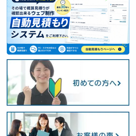
発信する』という醍醐味を味わっていただければ
もちろん、お客さまにもたくさんご協力いただく
ザイン会社でも最もコストのかかるウェブシステ
まずは
コチラ
から見積をとっていただき、金額に
ご安心してご相談ください。
幸いです。
ことはあるかもしれませんが、基本的には紹介文
ム（プログラミング）などに外注業者を使わず、
納得していただいた上で申し込んでいただければ
やキャッチコピーなどもお客さまに変わって、テ
自社制作プログラムまたは、オープンソースプロ
そして、自らが手がけさせていただいたホームペ
と思います。
以下の動画で、TEC-Dのホームページ作成サービ
ックデザインが作成しておりますので、実際は、
グラムを利用していることも、コストパフォーマ
ージが積極的に活用され、世界に向けて情報発信
まずはお気軽に
お問い合わせ
いただければ幸いで
スにて、標準で付いている更新システムへの新着
それほど深く考えずともホームページ制作は進め
ンスの良い要因となっています。
なお、お見積は無料となっております。
されて、
人と人との繋がりを生んでいくというこ
す。
情報やブログを投稿する手順をガイドしておりま
られます。
とはテックデザイン自身の願いでもあり、喜びで
すので、よろしければチェックしていただければ
もあります。
と思います。
どうか気構えず、まずはお気軽に相談してみてい
TEC-D のCMSについて、詳しくはこちらのページ
ただければ幸いです。
ですから、出来る限りのサポートを心がけていま
もご参照下さい。
す。
https://www.tec-d.com/gaiyou/tecd-cms/
当たり前の話しですね。
また、非公開のユーザー専用サイトを立ち上げ
て、ユーザーさま同士の情報共有も推進している
ほか、更新業務についてもご相談承っております
ので、お気軽にご相談下さい。