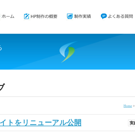
る
。
ブ
Home
イトをリニューアル公開
実