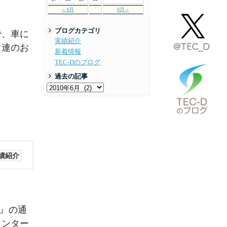
« 4月
8月 »
ブログカテゴリ
で、車に
実績紹介
常連のお
新着情報
TEC-Dのブログ
過去の記事
績紹介
様』の通
インター