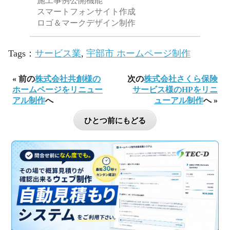
施工事例公開機能
スマートフォンサイト作成
ロゴ＆マークデザイン制作
Tags：
サービス業
,
宇部市 ホームページ制作
« 前の
株式会社共創様の
次の
株式会社さくら保険
ホームページをリニュー
サービス様のHPをリニ
アル制作
へ
ューアル制作
へ »