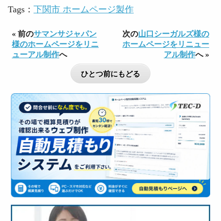
Tags：
下関市 ホームページ製作
« 前の
サマンサジャパン
次の
山口シーガルズ様の
様のホームページをリニ
ホームページをリニュー
ューアル制作
へ
アル制作
へ »