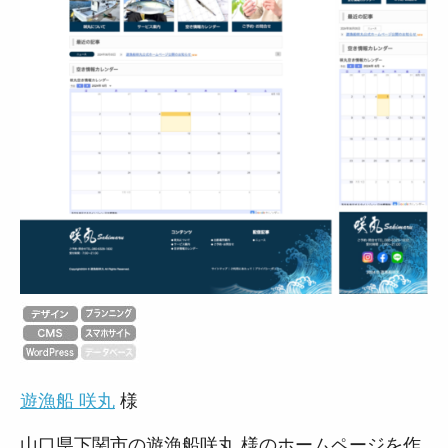
遊漁船 咲丸
様
山口県下関市の遊漁船咲丸 様のホームページを作