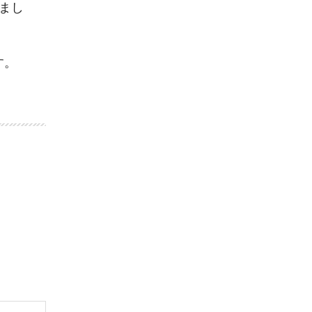
まし
す。