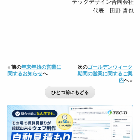
テックデザイン合同会社
代表 田野 哲也
« 前の
年末年始の営業に
次の
ゴールデンウィーク
関するお知らせ
へ
期間の営業に関するご案
内
へ »