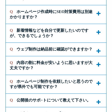
用可能なTEC-Dローン払いがご利用いただけま
す。
Q
ホームページ作成時にSEO対策費用は別途
ホームページの立ち上げに限らず、新しいことを
下記の分割払いシミュレーションで、支払い計画
かかりますか？
始める時って、
をご確認いただけますのでどうぞご利用下さい。
不安のせいで、いろいろマイナス面を考えてしま
Q
新着情報などを自分で更新したいのです
ホームページを事業に活用するには、
https://www.tec-d.com/price/loan/
いがちですよね。
が、できるでしょうか？
『適切なキーワードで検索エンジンの上位に表示
※分割支払いサービスは、TEC-D独自規定による
テックデザインにホームページ作成サービスをご
される』ことが必要不可欠で、そのためにおこな
Q
ウェブ制作は納品前に確認ができますか？
審査をクリアした個人事業者様に限られます。
最新情報の掲載はホームページの活用には欠かせ
依頼いただいたお客さまのうち、やはり多くの
う『ＳＥＯ対策』がとても重要です。
法人企業様は利用出来ませんのでご了承下さい。
ません。
方々が、最初に問合せる時にいちばん勇気が必要
Q
内容の割に料金が安いように思いますが大
テックデザインのホームページ作成サービスで
だったと感じていらっしゃるようです。
他社のホームページ制作会社などではこの一連の
テックデザインでは、２００４年にホームページ
丈夫ですか？
は、公開前に新しいホームページを当社の開発環
作業をオプションとして別途請求することが多い
制作事業を開始して以来、「お客様がご自身で気
境上に設置した校正用URLにて確認していただい
様ですが、
軽に情報を発信出来るホームページ」の開発にこ
それから、
Q
ホームページ制作を依頼したいと思うので
ております。
テックデザインのホームページ作成サービスは、
だわってホームページ制作事業を進めて来まし
すが県外でも可能ですか？
テックデザインのホームページ作成サービスで
中堅〜大手の制作会社さんのように、担当営業や
申し込む前にたくさん資料を用意しておかない
た。
完成形を確認していただき、気になる点や情報と
は、ホームページをしっかりと活用していただ
デザイナー・コピーライター・HTMLコーダー
と！
して間違っている箇所などを修正したのちに公開
き、成果を出していただきたいという思いから、
Q
公開後のサポ−トについて教えて下さい。
(WEBオペレータ)・プログラマーといった担当分
ご安心ください。
テックデザインでお作りするホームページのすべ
という流れになります。
ホームページ制作の基本プランの中に予めこの標
けをして業務を行なっている訳ではありません。
とか、
てのプランには、この2026年8月時点で最新のＣＭ
Eメールやお電話でやりとり出来る環境さえあれ