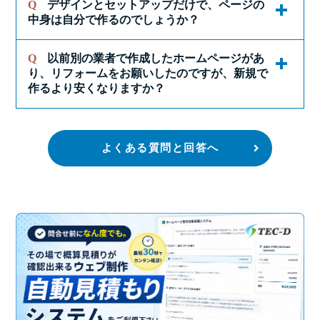
準ＳＥＯ対策を組み込んでおります。
Q
デザインとセットアップだけで、ページの
Ｓ更新システムがあらかじめ組み込まれていま
ホームページを立ち上げること自体は『初めの一
公開前でしたら、ページの写真や文章の変更も可
ば大丈夫です。
ページの構成を自分で考えておかないと！
中身は自分で作るのでしょうか？
す。
歩』にすぎません。
よくホームページを開くと
能ですので、遠慮なく申し付けください。
ひとつの案件に対して『
企画・デザイン』から
『何年も更新した気配を感じられないサイト』を
とか身構えて、なかなか一歩を踏み出せない方も
ご希望に応じて、競争力の激しいキーワード
『HTMLコーディング』、『文章作成（コピーラ
そして、さらに現在も進化し続けています。
また、公開後１ヶ月以内でれば、小さな修正を無
Q
以前別の業者で作成したホームページがあ
よく見かけませんか？
他社のサービスでは、ホームページ上で表示する
実際、テックデザインのホームページ作成サービ
いらっしゃるようです。
（『ビッグキーワード』とも言います）での上位
イティング）』、『ウェブシステムプログラミン
り、リフォームをお願いしたのですが、新規で
償で行っておりますので、どうぞご安心くださ
テックデザインでは、そういったホームページを
テキスト原稿や写真素材などを、お客様側で準備
スでも、周南市・下松市・光市・防府市など山口
表示を狙ったSEO対策を有償で承ることももちろ
実際テックデザインでウェブ制作をご依頼いただ
グ』まで、もちろん『打合せや見積り算出』も含
作るより安くなりますか？
い。
『仮死状態のサイト』と呼んでいます。
することが前提となっている事が多いようです
県内に限らず、西は九州から東は関東エリアま
ん可能ですので、どうぞご安心ください。
いた多くのクライアント様が、日々、ご自身でオ
めて、そのすべての作業を幅広い知識と技術を持
でも、どうか、ご安心ください。
が、
で、全国からのお問合せやご発注をいただくケー
フィスやお店から世界に向けて情報を発信してい
った、経験豊富な一人の担当者が行なっており
、
内容によってはお打合せにかける手間が少なくな
スが増えて来ました。
らっしゃいます。
実際に制作にかかる時間や難易度などから価格を
なぜかというと、『プル型広告（お客様側が自ら
当社では取材を元に原稿作成から代行させていた
ったり、流用できる素材などがある場合はかなり
よくある質問と回答へ
テックデザインのホームページ作成サービスで
設定しているため内容の充実度の割に他社と比較
探して来られる形式の広告）』の分類に属するホ
だいております（もちろんお客様側で原稿を用意
お安く作成できることもございますが、ケースに
その多くのご担当者さまが、Eメールのやりとり
は、パンフや資料がまったくない状態でも、これ
してもお安い金額となっております。
ームページで、
されても問題有りません）。
いつ頃書かれたかも分からないよ
現在では通信手段の発達によって、情報のやり取
よっては、一から作りなおさなければお客様のご
が出来る程度のパソコンスキルで運営を始めまし
までたくさんのホームページを制作してきまし
うな情報を本気で読んでいただけるはずがない
りに制約が少なく、特にWEB上で公開するHPで
要望に達せない場合も多く、一概にお答え出来な
た。
た。
し、成果に結びつく確立も当然下がる
と考えるか
は、Eメールやお電話だけのやり取りで解決でき
いのが現実です。
ぜひ、貴方も『ホームページで世界に向けて情報
また、特殊なホームページでない限り、ウェブデ
らです。
るようになりましたので、県内外を問わずどうぞ
発信する』という醍醐味を味わっていただければ
もちろん、お客さまにもたくさんご協力いただく
ザイン会社でも最もコストのかかるウェブシステ
まずは
コチラ
から見積をとっていただき、金額に
ご安心してご相談ください。
幸いです。
ことはあるかもしれませんが、基本的には紹介文
ム（プログラミング）などに外注業者を使わず、
納得していただいた上で申し込んでいただければ
やキャッチコピーなどもお客さまに変わって、テ
自社制作プログラムまたは、オープンソースプロ
そして、自らが手がけさせていただいたホームペ
と思います。
以下の動画で、TEC-Dのホームページ作成サービ
ックデザインが作成しておりますので、実際は、
グラムを利用していることも、コストパフォーマ
ージが積極的に活用され、世界に向けて情報発信
まずはお気軽に
お問い合わせ
いただければ幸いで
スにて、標準で付いている更新システムへの新着
それほど深く考えずともホームページ制作は進め
ンスの良い要因となっています。
なお、お見積は無料となっております。
されて、
人と人との繋がりを生んでいくというこ
す。