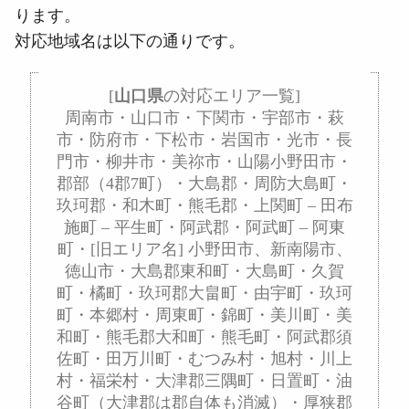
ります。
対応地域名は以下の通りです。
[
山口県
の対応エリア一覧]
周南市・山口市・下関市・宇部市・萩
市・防府市・下松市・岩国市・光市・長
門市・柳井市・美祢市・山陽小野田市・
郡部（4郡7町）・大島郡・周防大島町・
玖珂郡・和木町・熊毛郡・上関町 – 田布
施町 – 平生町・阿武郡・阿武町 – 阿東
町・[旧エリア名] 小野田市、新南陽市、
徳山市・大島郡東和町・大島町・久賀
町・橘町・玖珂郡大畠町・由宇町・玖珂
町・本郷村・周東町・錦町・美川町・美
和町・熊毛郡大和町・熊毛町・阿武郡須
佐町・田万川町・むつみ村・旭村・川上
村・福栄村・大津郡三隅町・日置町・油
谷町（大津郡は郡自体も消滅）・厚狭郡