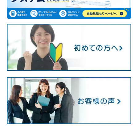
情報やブログを投稿する手順をガイドしておりま
られます。
とはテックデザイン自身の願いでもあり、喜びで
すので、よろしければチェックしていただければ
もあります。
と思います。
どうか気構えず、まずはお気軽に相談してみてい
TEC-D のCMSについて、詳しくはこちらのページ
ただければ幸いです。
ですから、出来る限りのサポートを心がけていま
もご参照下さい。
す。
https://www.tec-d.com/gaiyou/tecd-cms/
当たり前の話しですね。
また、非公開のユーザー専用サイトを立ち上げ
て、ユーザーさま同士の情報共有も推進している
ほか、更新業務についてもご相談承っております
ので、お気軽にご相談下さい。