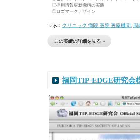
◎採用情報更新機構の実装
◎ロゴマークデザイン
Tags：
クリニック 病院 医院 医療機関
,
周
この実績の詳細を見る »
福岡TIP-EDGE研究