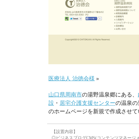
医療法人 治徳会様
»
山口県周南市
の湯野温泉郷にある、
設
・
居宅介護支援センター
の温泉の
のホームページを新規で作成させて
【設置内容】
◎ビジネスブログCMS(コンテンツマネージ