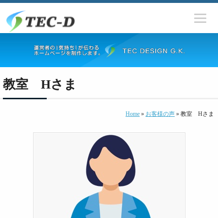
教室 Hさま
Home
»
お客様の声
» 教室 Hさま