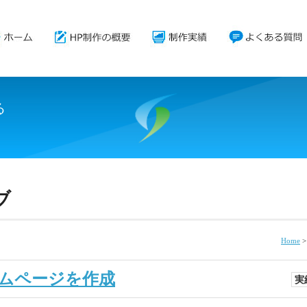
る
。
ブ
Home
ムページを作成
実