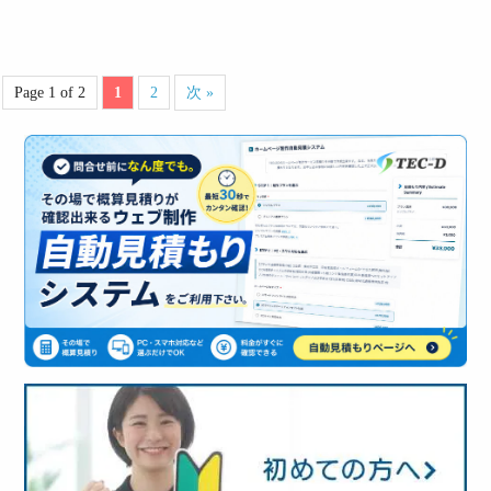
Page 1 of 2
1
2
次 »