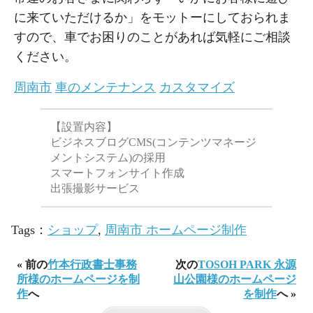
に来ていただけるか」をモットーにしておられま
すので、車でお困りのことがあれば気軽にご相談
ください。
周南市
車のメンテナンス
カスタマイズ
【設置内容】
ビジネスブログCMS(コンテンツマネージ
メントシステム)の採用
スマートフォンサイト作成
出張撮影サービス
Tags：
ショップ
,
周南市 ホームページ制作
« 前の
竹本行政書士事務
次の
TOSOH PARK 永源
所様のホームページを制
山公園様のホームページ
作
へ
を制作
へ »