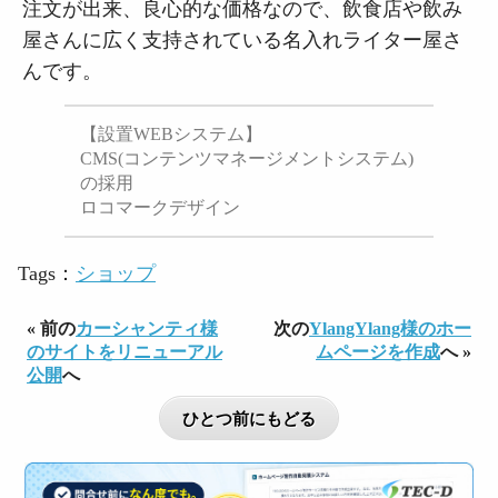
注文が出来、良心的な価格なので、飲食店や飲み
屋さんに広く支持されている名入れライター屋さ
んです。
【設置WEBシステム】
CMS(コンテンツマネージメントシステム)
の採用
ロコマークデザイン
Tags：
ショップ
« 前の
カーシャンティ様
次の
YlangYlang様のホー
のサイトをリニューアル
ムページを作成
へ »
公開
へ