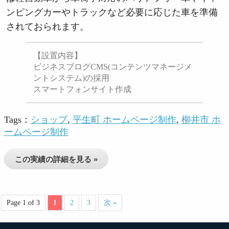
ンピングカーやトラックなど必要に応じた車を準備
されておられます。
【設置内容】
ビジネスブログCMS(コンテンツマネージメ
ントシステム)の採用
スマートフォンサイト作成
Tags：
ショップ
,
平生町 ホームページ制作
,
柳井市 ホ
ームページ制作
この実績の詳細を見る »
Page 1 of 3
1
2
3
次 »