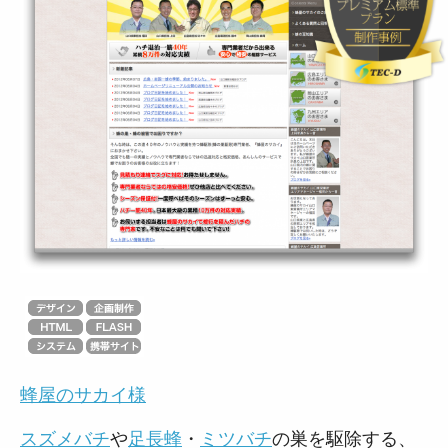
蜂屋のサカイ様
スズメバチ
や
足長蜂
・
ミツバチ
の巣を駆除する、