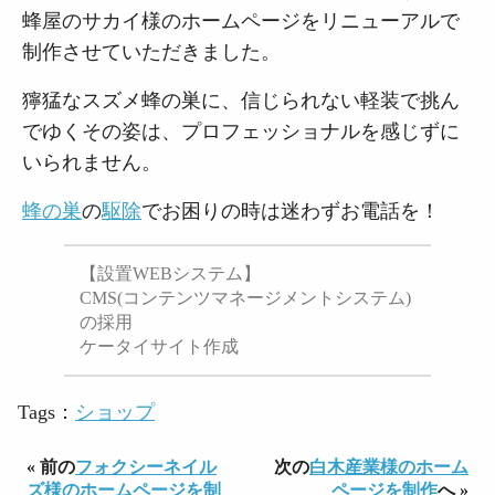
蜂屋のサカイ様のホームページをリニューアルで
制作させていただきました。
獰猛なスズメ蜂の巣に、信じられない軽装で挑ん
でゆくその姿は、プロフェッショナルを感じずに
いられません。
蜂の巣
の
駆除
でお困りの時は迷わずお電話を！
【設置WEBシステム】
CMS(コンテンツマネージメントシステム)
の採用
ケータイサイト作成
Tags：
ショップ
« 前の
フォクシーネイル
次の
白木産業様のホーム
ズ様のホームページを制
ページを制作
へ »