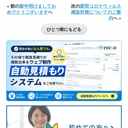
« 前の
新年明けましてお
次の
新型コロナウィルス
めでとうございます
へ
感染対策についてのご案
内
へ »