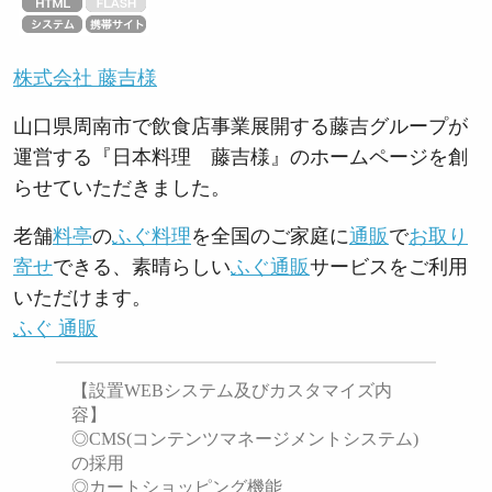
株式会社 藤吉様
山口県周南市で飲食店事業展開する藤吉グループが
運営する『日本料理 藤吉様』のホームページを創
らせていただきました。
老舗
料亭
の
ふぐ料理
を全国のご家庭に
通販
で
お取り
寄せ
できる、素晴らしい
ふぐ通販
サービスをご利用
いただけます。
ふぐ 通販
【設置WEBシステム及びカスタマイズ内
容】
◎CMS(コンテンツマネージメントシステム)
の採用
◎カートショッピング機能