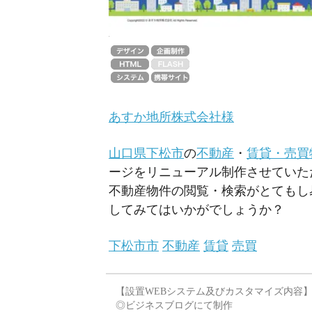
あすか地所株式会社様
山口県下松市
の
不動産
・
賃貸・売買
ージをリニューアル制作させていた
不動産物件の閲覧・検索がとてもし
してみてはいかがでしょうか？
下松市
市
不動産
賃貸
売買
【設置WEBシステム及びカスタマイズ内容
◎ビジネスブログにて制作