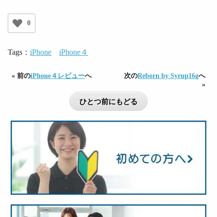
0
Tags：
iPhone
iPhone４
« 前の
iPhone４レビュー
へ
次の
Reborn by Syrup16g
へ
»