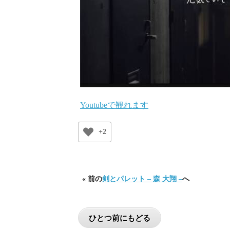
Youtubeで観れます
+2
« 前の
剣とパレット – 森 大翔 –
へ