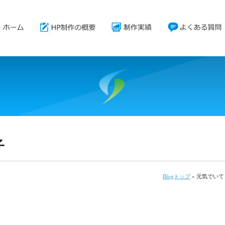
子
Blogトップ
» 元気でいて