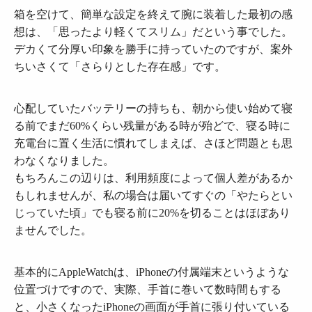
箱を空けて、簡単な設定を終えて腕に装着した最初の感
想は、「思ったより軽くてスリム」だという事でした。
デカくて分厚い印象を勝手に持っていたのですが、案外
ちいさくて「さらりとした存在感」です。
心配していたバッテリーの持ちも、朝から使い始めて寝
る前でまだ60%くらい残量がある時が殆どで、寝る時に
充電台に置く生活に慣れてしまえば、さほど問題とも思
わなくなりました。
もちろんこの辺りは、利用頻度によって個人差があるか
もしれませんが、私の場合は届いてすぐの「やたらとい
じっていた頃」でも寝る前に20%を切ることはほぼあり
ませんでした。
基本的にAppleWatchは、iPhoneの付属端末というような
位置づけですので、実際、手首に巻いて数時間もする
と、小さくなったiPhoneの画面が手首に張り付いている