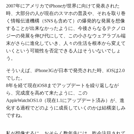
2007年にアメリカでiPhoneが世界に向けて発表された
時、大部分の人が現在のスマホの普及や、それを取り巻
く情報伝達機構（SNSも含めて）の爆発的な発展を想像
することが出来なかったように、今後さらなるテクノロ
ジーの発展を伸び代にして、この小さなウェアラブル端
末がさらに進化していき、人々の生活を根本から変えて
いくという可能性を否定できる人はそういないでしょ
う。
そういえば、iPhone3Gが日本で発売された時、iOSは2.0
でした。
8年を経て現在iOS8までアップデートを繰り返しなが
ら、完成度を高めて来たように、この
AppleWatchOS1.0（現在1.1にアップデート済み）が、進
化する過程でどのように成長していくのかは結構楽しみ
ですね。
私が想像するに、おそらく数年先には、昨今注目されて