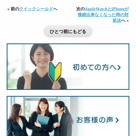
« 前の
クイックシールド
へ
次の
AppleWatchとiPhoneが
接続出来なくなった時の対
処法
へ »