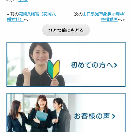
« 前の
花岡八幡宮（花岡八
次の
山口県光市象鼻ヶ岬4K
幡神社）
へ
空撮動画
へ »