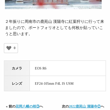
２年振りに周南市の鹿苑山 漢陽寺に紅葉狩りに行って来
ましたので、ポートフォリオとしても何枚か貼っていこ
うと思います。
0
カメラ
EOS R6
レンズ
EF24-105mm F4L IS USM
« 前の
花岡八幡の桜③
へ
次の
2022鹿苑山 漢陽寺②
へ