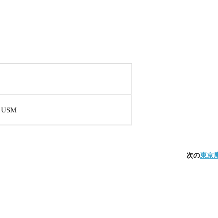
S USM
次の
東京