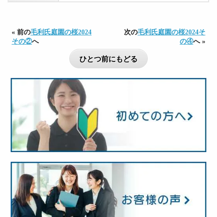
« 前の
毛利氏庭園の桜2024
次の
毛利氏庭園の桜2024そ
その②
へ
の④
へ »