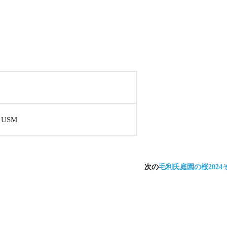
S USM
次の
毛利氏庭園の桜2024