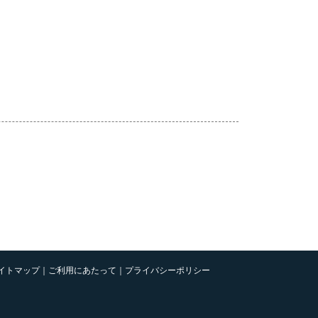
らの制作依頼も可能です。
』『デザイン』『ウェブシステム』を駆使した、売上UP
イトマップ
｜
ご利用にあたって
｜
プライバシーポリシー