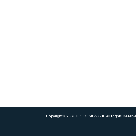
定休日：日曜・祝日
TEL.0834-34-5514 FAX.0834-34-1138
受付時間：9:00〜18:00
[対応エリア]
ホームページ制作 山口県 周南市 下松市 光市 防
[対応業種について]
ホームページ制作 周南市（下松）のテックデザイ
に繋がる最適なプランニングを作成いたします。ホ
Copyright
2026 © TEC DESIGN G.K.
All Rights Reserv