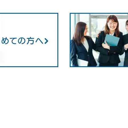
サービスのご案内
TEC-Dに
ホームページ制作の概要
会社案内
見積り･お問い
テックデザインのＣＭＳ
出張撮影事例ギャラリー
02