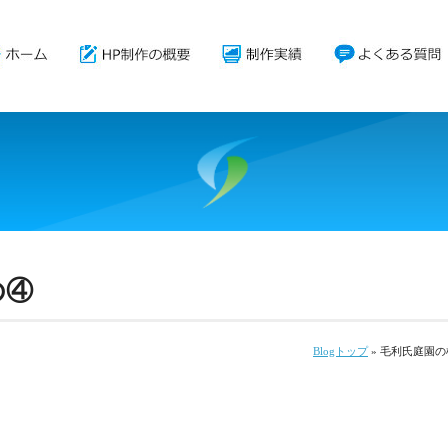
の④
Blogトップ
» 毛利氏庭園の