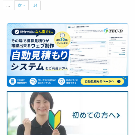
...
次 »
14