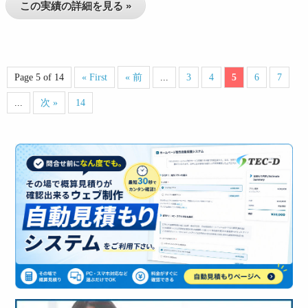
この実績の詳細を見る »
Page 5 of 14
« First
« 前
...
3
4
5
6
7
...
次 »
14