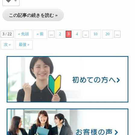
この記事の続きを読む »
3 / 22
« 先頭
« 前
...
2
3
4
...
10
20
...
次 »
最後 »